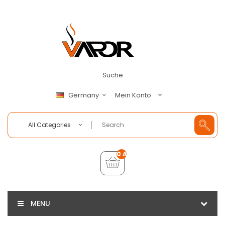
Suche
Mein Konto
Germany
All Categories
0 Artikel - €0,00
MENU