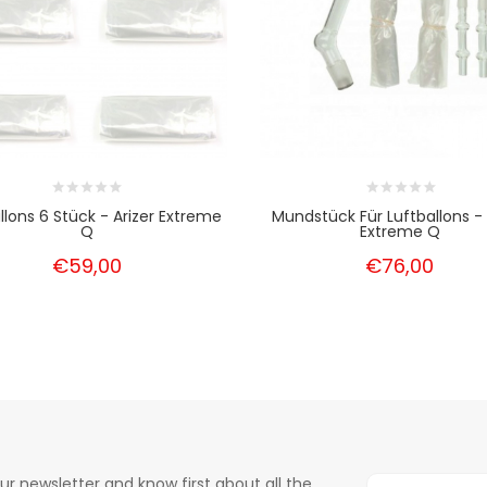
llons 6 Stück - Arizer Extreme
Mundstück Für Luftballons - 
Q
Extreme Q
€59,00
€76,00
ur newsletter and know first about all the