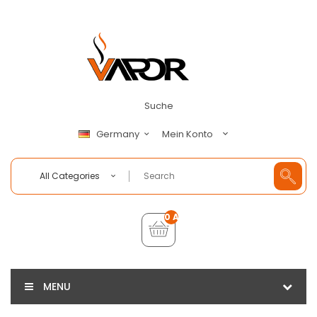
Suche
Mein Konto
Germany
All Categories
0 Artikel - €0,00
MENU