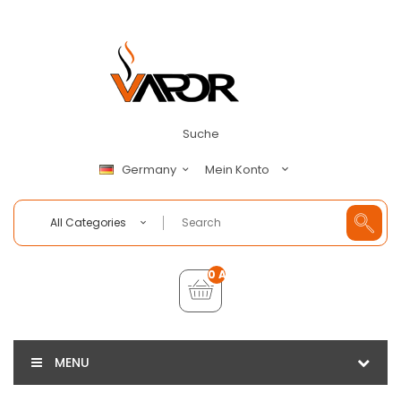
Suche
Mein Konto
Germany
All Categories
0 Artikel - €0,00
MENU