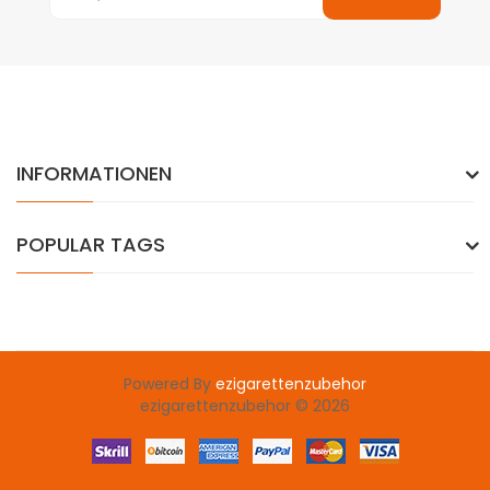
INFORMATIONEN
POPULAR TAGS
Powered By
ezigarettenzubehor
ezigarettenzubehor © 2026
casinos uk
78 win
slots uk
78win
slot gacor
78 win
78win
casino sites