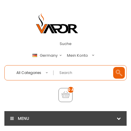
Suche
Mein Konto
Germany
All Categories
0 Artikel - €0,00
MENU