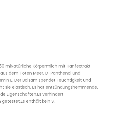
0 mlNatürliche Körpermilch mit Hanfextrakt,
lz aus dem Toten Meer, D-Panthenol und
tamin E. Der Balsam spendet Feuchtigkeit und
ht sie elastisch. Es hat entzündungshemmende,
de Eigenschaften.Es verhindert
etestet.Es enthält kein S..