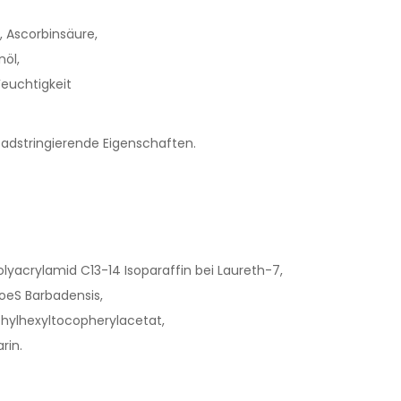
a, Ascorbinsäure,
nöl,
Feuchtigkeit
.
dstringierende Eigenschaften.
 Polyacrylamid C13-14 Isoparaffin bei Laureth-7,
loeS Barbadensis,
thylhexyltocopherylacetat,
rin.