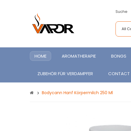
Suche
All 
HOME
AROMATHERAPIE
BONGS
ZUBEHÖR FÜR VERDAMPFER
CONTACT
Bodycann Hanf Körpermilch 250 Ml