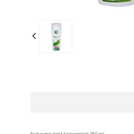
Bodycann Hanf Körpermilch 250 ml