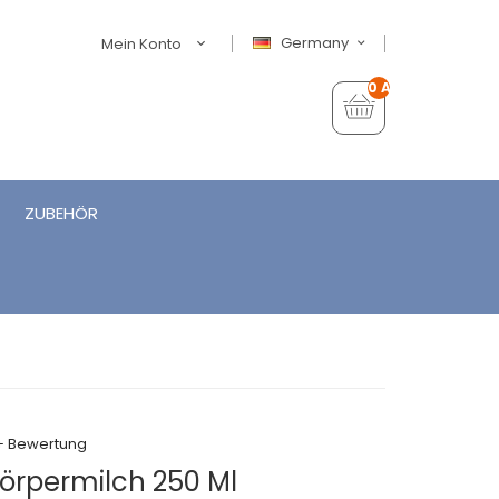
Germany
Mein Konto
0 Artikel - €0,00
ZUBEHÖR
+ Bewertung
örpermilch 250 Ml