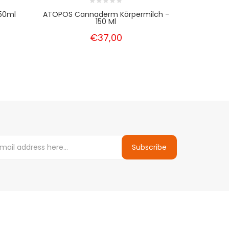
50ml
ATOPOS Cannaderm Körpermilch -
Bodycann
150 Ml
€37,00
Subscribe