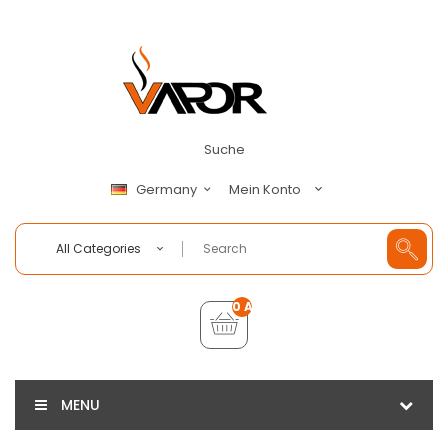
Suche
Mein Konto
Germany
All Categories
0 Artikel - €0,00
MENU